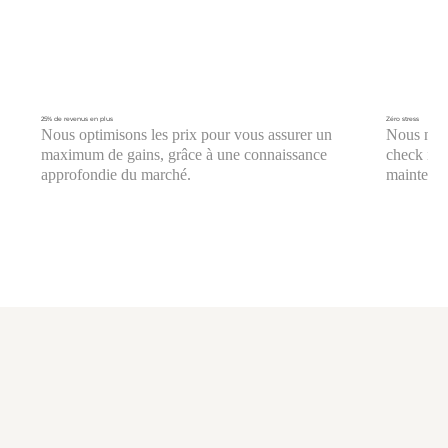
25% de revenus en plus
Zéro stress
Nous optimisons les prix pour vous assurer un
Nous nous
maximum de gains, grâce à une connaissance
check in/o
approfondie du marché.
maintenan