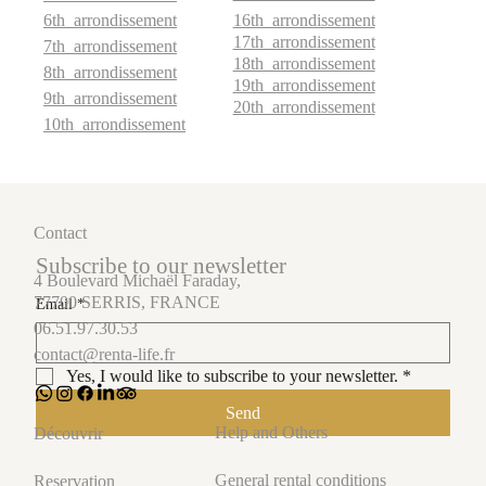
6th arrondissement
16th arrondissement
17th arrondissement
7th arrondissement
18th arrondissement
8th arrondissement
19th arrondissement
9th arrondissement
20th arrondissement
10th arrondissement
Contact
Subscribe to our newsletter
4 Boulevard Michaël Faraday,
77700 SERRIS, FRANCE
Email
*
06.51.97.30.53
contact@renta-life.fr
Yes, I would like to subscribe to your newsletter.
*
Send
Help and Others
Découvrir
General rental conditions
Reservation