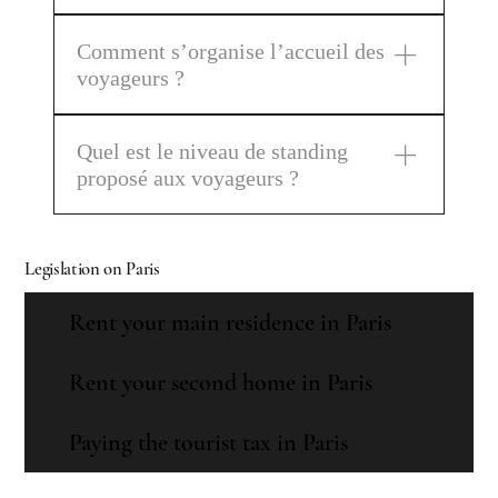
aux propriétaires avec tableau récapitulatifs des
qualité qui séduisent des voyageurs exigeants,
Tout au long de l’année, Renta'Life accueille de
réservation précédente.
respectueux des lieux et désireux de vivre une
Comment s’organise l’accueil des
nombreux voyageurs, qu’ils soient en séjour de
expérience de vacances unique et mémorable.
voyageurs ?
loisirs ou en déplacement professionnel, dans ses
appartements et maisons répartis partout en
Renta'Life veille à accueillir chaque voyageur
France.
Quel est le niveau de standing
afin que son séjour soit parfaitement agréable.
proposé aux voyageurs ?
Cela inclut une présentation complète du
logement et de ses équipements, ainsi qu’un
Nous offrons à nos voyageurs des logements et
guide des commodités environnantes, telles que
prestations alliant confort et luxe accessible.
les transports, restaurants et activités.
Legislation on Paris
Chaque location est équipée de linge de maison
de qualité hôtelière et fait l’objet d’un nettoyage
Rent your main residence in Paris
professionnel avant et après le séjour. Sur
demande, Renta'Life peut également proposer un
Rent your second home in Paris
service de ménage quotidien dans ses
appartements et maisons.
Paying the tourist tax in Paris