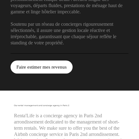
voyageurs, départs fluides, prestations de ménage haut de
gamme et linge hôtelier impeccable.
Soutenu par un réseau de concierges rigoureusement
sélectionnés, il assure une gestion locale réactive et
irréprochable, garantissant que chaque séjour reflète le
standing de votre propriété.
Faire estimer mes revenus
Our rental management and concierge agency in Paris 2 :
Renta'Life is a concierge agency in Paris 2nd
arrondissement dedicated to the management of short-
term rentals. We make sure to offer you the best of the
Airbnb concierge service in Paris 2nd arrondissement.