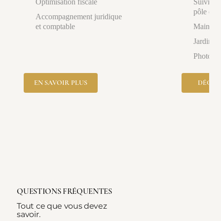
Optimisation fiscale
Suivi tra
pôle déd
Accompagnement juridique
et comptable
Maintena
Jardin, p
Photogra
EN SAVOIR PLUS
DÉCOU
QUESTIONS FRÉQUENTES
Tout ce que vous devez
savoir.