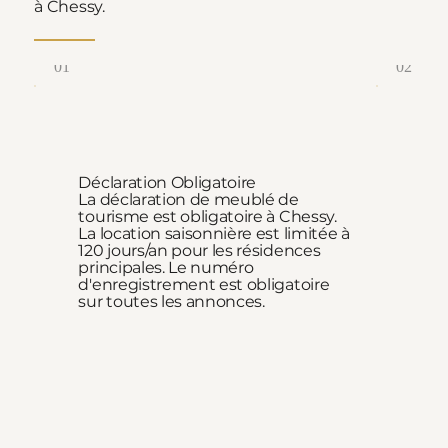
à Chessy.
01
02
Déclaration Obligatoire
Ch
La déclaration de meublé de
Une
tourisme est obligatoire à Chessy.
cha
La location saisonnière est limitée à
mai
120 jours/an pour les résidences
Les
principales. Le numéro
sta
d'enregistrement est obligatoire
de 
sur toutes les annonces.