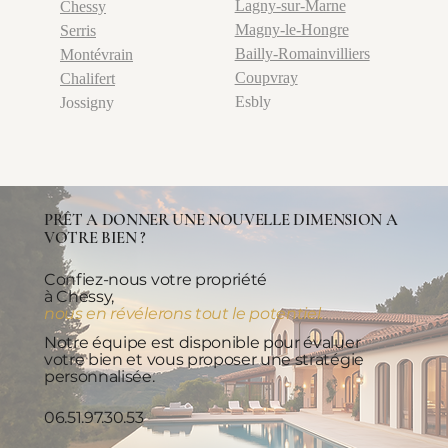
Lagny-sur-Marne
Chessy
Magny-le-Hongre
Serris
Bailly-Romainvilliers
Montévrain
Coupvray
Chalifert
Esbly
Jossigny
PRÊT A DONNER UNE NOUVELLE DIMENSION A
VOTRE BIEN ?
Confiez-nous votre propriété
à Chessy,
nous en révélerons tout le potentiel.
Notre équipe est disponible pour évaluer
votre bien et vous proposer une stratégie
personnalisée.
06.51.97.30.53