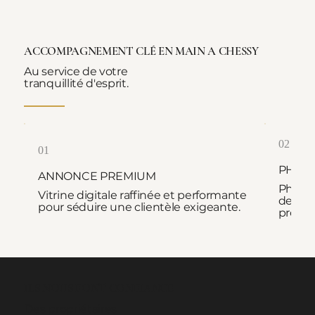
ACCOMPAGNEMENT CLÉ EN MAIN A CHESSY
Au service de votre
tranquillité d'esprit.
02
01
PHOT
ANNONCE PREMIUM
Photog
Vitrine digitale raffinée et performante
de pre
pour séduire une clientèle exigeante.
proprié
ILS NOUS FONT CONFIANCE
Des propriétaires