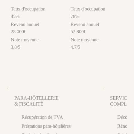
Taux d'occupation
Taux d'occupation
45%
78%
Revenu annuel
Revenu annuel
28 000€
52 800€
Note moyenne
Note moyenne
3.8/5
4.7/5
PARA-HÔTELLERIE
SERVICES
& FISCALITÉ
COMPLÉM
Récupération de TVA
Décorati
Préstations para-hôtelières
Rénovati