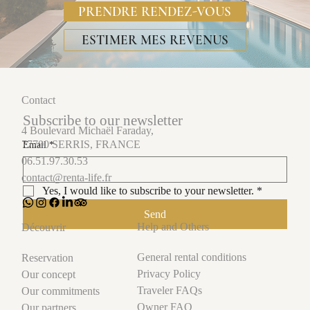
PRENDRE RENDEZ-VOUS
ESTIMER MES REVENUS
Contact
Subscribe to our newsletter
4 Boulevard Michaël Faraday,
77700 SERRIS, FRANCE
Email
*
06.51.97.30.53
contact@renta-life.fr
Yes, I would like to subscribe to your newsletter.
*
Send
Help and Others
Découvrir
General rental conditions
Reservation
Privacy Policy
Our concept
Traveler FAQs
Our commitments
Owner FAQ
Our partners