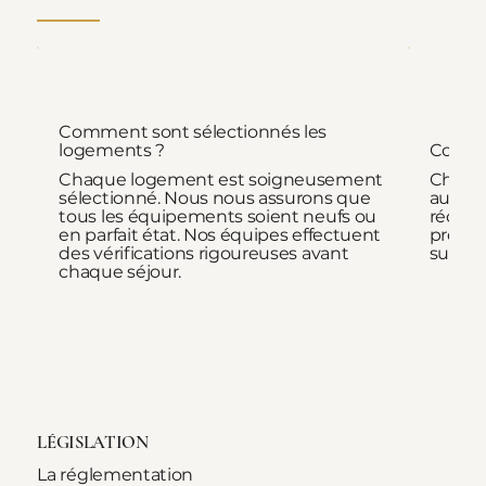
Comment sont sélectionnés les
logements ?
Commen
Chaque logement est soigneusement
Chaque
sélectionné. Nous nous assurons que
aux pr
tous les équipements soient neufs ou
récapit
en parfait état. Nos équipes effectuent
précéd
des vérifications rigoureuses avant
surpris
chaque séjour.
LÉGISLATION
La réglementation