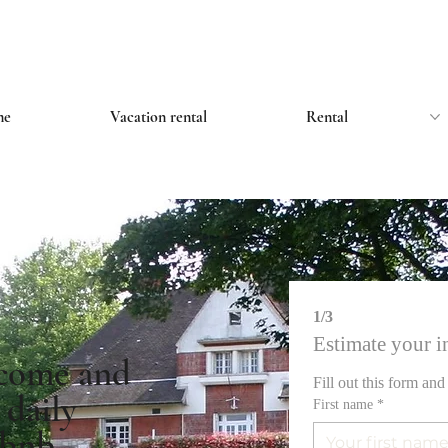
me
Vacation rental
Rental
1/3
Estimate your 
ncome and
Fill out this form and
 daily
First name
*
rbnb