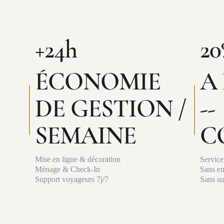
+24h
20
ÉCONOMIE
A
DE GESTION /
--
SEMAINE
C
Mise en ligne & décoration
Service
Ménage & Check-In
Sans e
Support voyageurs 7j/7
Sans su