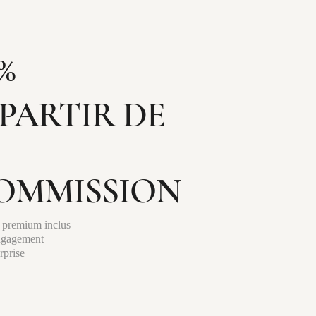
%
 PARTIR DE
OMMISSION
 premium inclus
ngagement
rprise