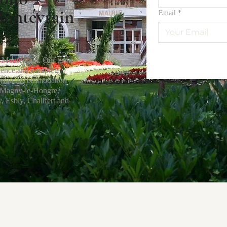
Montévrain
Email
*
in Montévrain. Our team
idence and complete
of your accommodation
r, Magny-le-Hongre,
 Esbly, Chalifert and