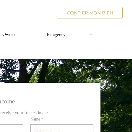
CONFIER MON BIEN
Owner
The agency
income
 receive your free estimate
Name
*