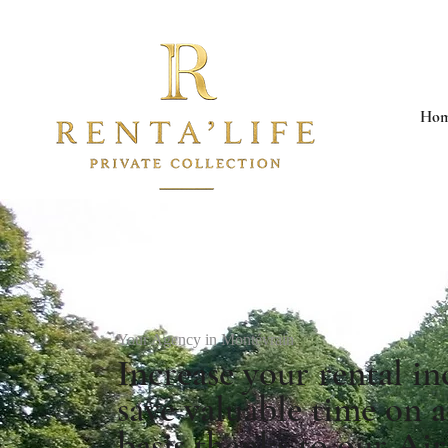
Ho
Your Agency in Montévrain
Increase your rental i
save valuable time on a
basis thanks to our Ai