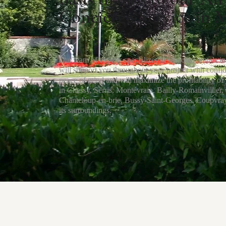
Concierge Service in 
!
Our team of experts specializes in seasonal rentals 
will support you throughout your project with conf
peace of mind and will maximize the profitability 
in Chessy, Serris, Montévrain, Bailly-Romainvillie
Chanteloup-en-brie, Bussy-Saint-Georges, Coupvray,
its surroundings.