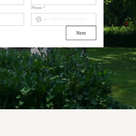
Phone
*
Next