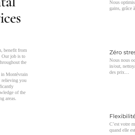
tal
Nous optimis
gains, grâce
ices
n, benefit from
Zéro stre
 Our job is to
Nous nous oc
 throughout the
in/out, netto
des prix…
e in Montévrain
y relieving you
ficantly
owledge of the
ng areas.
Flexibilit
C’est votre m
quand elle es