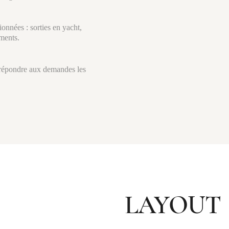
onnées : sorties en yacht,
ements.
 répondre aux demandes les
LAYOUT