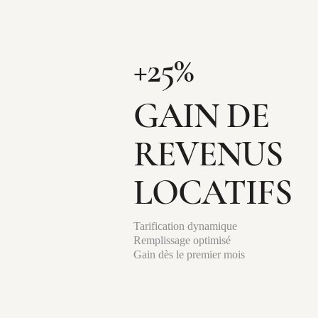
+25%
GAIN DE
REVENUS
LOCATIFS
Tarification dynamique
Remplissage optimisé
Gain dès le premier mois