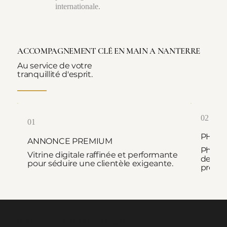
internationale.
ACCOMPAGNEMENT CLÉ EN MAIN A NANTERRE
Au service de votre
tranquillité d'esprit.
02
01
PHOT
ANNONCE PREMIUM
Photog
Vitrine digitale raffinée et performante
de pre
pour séduire une clientèle exigeante.
proprié
ILS NOUS FONT CONFIANCE