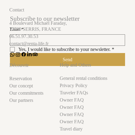
Contact
Subscribe to our newsletter
4 Boulevard Michaël Faraday,
77700 SERRIS, FRANCE
Email
*
06.51.97.30.53
contact@renta-life.fr
Yes, I would like to subscribe to your newsletter.
*
Send
Help and Others
Découvrir
General rental conditions
Reservation
Privacy Policy
Our concept
Traveler FAQs
Our commitments
Owner FAQ
Our partners
Owner FAQ
Owner FAQ
Owner FAQ
Travel diary