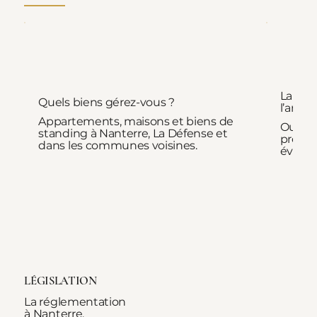
La dem
Quels biens gérez-vous ?
l’anné
Appartements, maisons et biens de
Oui, po
standing à Nanterre, La Défense et
profess
dans les communes voisines.
événem
LÉGISLATION
La réglementation
à Nanterre.