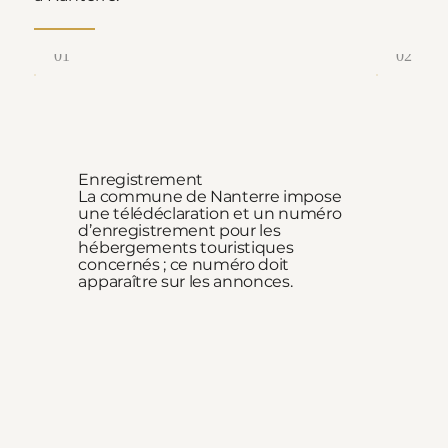
01
02
Enregistrement
Ch
La commune de Nanterre impose
Un 
une télédéclaration et un numéro
rés
d’enregistrement pour les
d’u
hébergements touristiques
cha
concernés ; ce numéro doit
doi
apparaître sur les annonces.