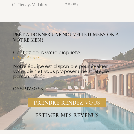
Antony
Châtenay-Malabry
PRÊT A DONNER UNE NOUVELLE DIMENSION A
VOTRE BIEN ?
Confiez-nous votre propriété,
à Nanterre.
Notre équipe est disponible pour évaluer
votre bien et vous proposer une stratégie
personnalisée.
06.51.97.30.53
PRENDRE RENDEZ-VOUS
ESTIMER MES REVENUS