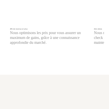
25% de revenus en plus
Zéro stress
Nous optimisons les prix pour vous assurer un
Nous nous
maximum de gains, grâce à une connaissance
check in/o
approfondie du marché.
maintenan