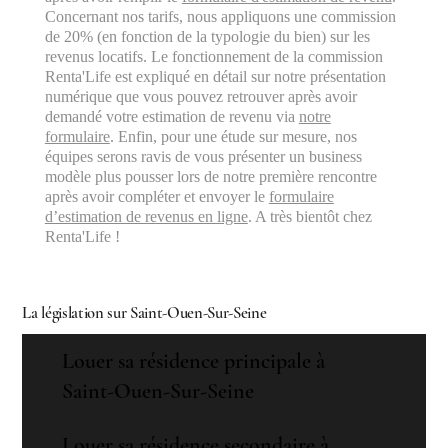
Concernant nos tarifs, nous appliquons une commission
de 20% (en fonction de la typologie du bien) sur les
revenus locatifs. Le fonctionnement de la commission
Renta'Life est expliqué en détail sur notre présentation
numérique que vous pouvez retrouver après avoir
demandé votre estimation de revenu via
notre
formulaire
. Enfin, pour une étude sur mesure, nos
équipes serons ravis de vous présenter un business
modèle plus pousser lors de notre première rencontre
après avoir compléter et envoyer le
formulaire
d’estimation de revenus en ligne
. A très bientôt chez
Renta'Life !
La législation sur Saint-Ouen-Sur-Seine
Louer sa résidence principale à
Saint-Ouen-Sur-Seine
Louer sa résidence secondaire à