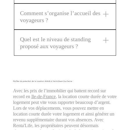
aux propriétaires avec tableau récapitulatifs des
qualité qui séduisent des voyageurs exigeants,
Tout au long de l’année, Renta'Life accueille de
réservation précédente.
respectueux des lieux et désireux de vivre une
Comment s’organise l’accueil des
nombreux voyageurs, qu’ils soient en séjour de
expérience de vacances unique et mémorable.
voyageurs ?
loisirs ou en déplacement professionnel, dans ses
appartements et maisons répartis partout en
Renta'Life veille à accueillir chaque voyageur
France.
Quel est le niveau de standing
afin que son séjour soit parfaitement agréable.
proposé aux voyageurs ?
Cela inclut une présentation complète du
logement et de ses équipements, ainsi qu’un
Nous offrons à nos voyageurs des logements et
guide des commodités environnantes, telles que
prestations alliant confort et luxe accessible.
les transports, restaurants et activités.
Chaque location est équipée de linge de maison
de qualité hôtelière et fait l’objet d’un nettoyage
Profiter du potentiel de la location Airbnb à Saint-Ouen-Sur-Seine :
professionnel avant et après le séjour. Sur
Avec les prix de l’immobilier qui battent record sur
demande, Renta'Life peut également proposer un
record en
Ile-de-France
, la location courte durée de votre
service de ménage quotidien dans ses
logement peut vite vous rapporter beaucoup d’argent.
appartements et maisons.
Lors de vos déplacements, vous pouvez mettre en
location courte durée votre logement et ainsi générer un
revenu supplémentaire durant vos absences. Avec
Renta'Life, les propriétaires peuvent désormais