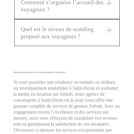
Comment s’organise l’accueil des
nombreux voyageurs, qu’ils soient en séjour de
expérience de vacances unique et mémorable.
voyageurs ?
loisirs ou en déplacement professionnel, dans ses
appartements et maisons répartis partout en
Renta'Life veille à accueillir chaque voyageur
France.
Quel est le niveau de standing
afin que son séjour soit parfaitement agréable.
proposé aux voyageurs ?
Cela inclut une présentation complète du
logement et de ses équipements, ainsi qu’un
Nous offrons à nos voyageurs des logements et
guide des commodités environnantes, telles que
prestations alliant confort et luxe accessible.
les transports, restaurants et activités.
Chaque location est équipée de linge de maison
de qualité hôtelière et fait l’objet d’un nettoyage
Profiter du potentiel de la location Airbnb à Saint-Denis :
professionnel avant et après le séjour. Sur
Si vous possédez une résidence secondaire ou réalisez
demande, Renta'Life peut également proposer un
un investissement immobilier à Saint-Denis et souhaitez
service de ménage quotidien dans ses
la mettre en location sur Airbnb, notre agence de
appartements et maisons.
conciergerie à Saint-Denis est là pour vous offrir une
gamme complète de services de gestion Airbnb. Avec un
engagement envers l’excellence et des services sur
mesure, nous nous efforçons de maximiser vos revenus
tout en garantissant la satisfaction de vos locataires.
Découvrez ci-dessous les services exceptionnels que