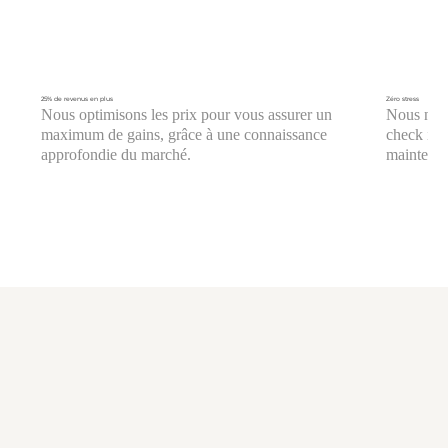
25% de revenus en plus
Zéro stress
Nous optimisons les prix pour vous assurer un
Nous nous
maximum de gains, grâce à une connaissance
check in/o
approfondie du marché.
maintenan