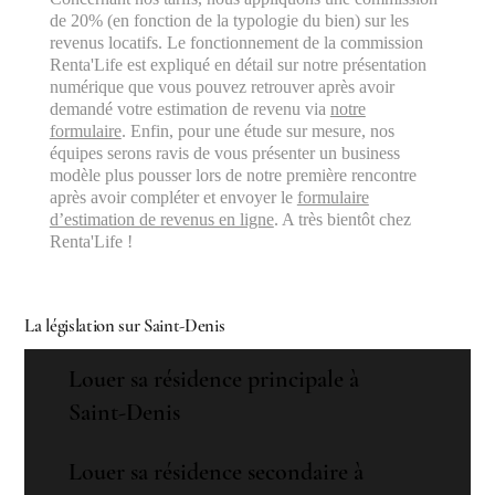
de 20% (en fonction de la typologie du bien) sur les
revenus locatifs. Le fonctionnement de la commission
Renta'Life est expliqué en détail sur notre présentation
numérique que vous pouvez retrouver après avoir
demandé votre estimation de revenu via
notre
formulaire
. Enfin, pour une étude sur mesure, nos
équipes serons ravis de vous présenter un business
modèle plus pousser lors de notre première rencontre
après avoir compléter et envoyer le
formulaire
d’estimation de revenus en ligne
. A très bientôt chez
Renta'Life !
La législation sur Saint-Denis
Louer sa résidence principale à
Saint-Denis
Louer sa résidence secondaire à