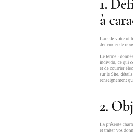
1. Déf
à car
Lors de votre util
demander de nous
Le terme «données
individu, ce qui
et de courrier éle
sur le Site, détai
renseignement que
2. Obj
La présente chart
et traiter vos donn