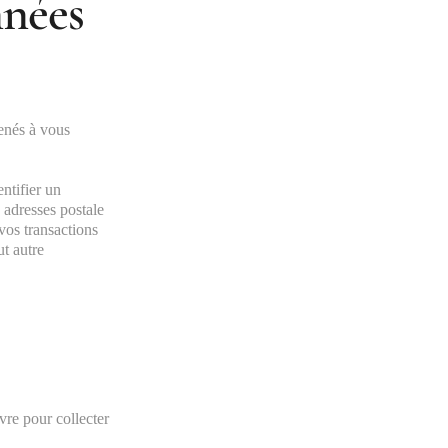
nnées
menés à vous
ntifier un
adresses postale
vos transactions
ut autre
re pour collecter