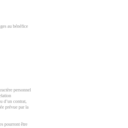
nges au bénéfice
l
aractère personnel
elation
u d’un contrat,
rée prévue par la
es pourront être