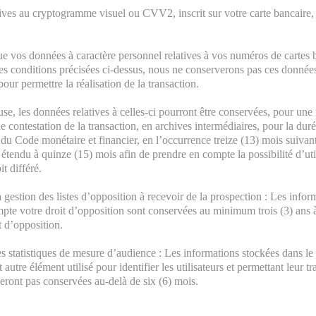
ives au cryptogramme visuel ou CVV2, inscrit sur votre carte bancaire,
ue vos données à caractère personnel relatives à vos numéros de cartes 
es conditions précisées ci-dessus, nous ne conserverons pas ces donnée
our permettre la réalisation de la transaction.
use, les données relatives à celles-ci pourront être conservées, pour une 
e contestation de la transaction, en archives intermédiaires, pour la dur
 du Code monétaire et financier, en l’occurrence treize (13) mois suivant
 étendu à quinze (15) mois afin de prendre en compte la possibilité d’uti
t différé.
a gestion des listes d’opposition à recevoir de la prospection : Les info
pte votre droit d’opposition sont conservées au minimum trois (3) ans 
t d’opposition.
es statistiques de mesure d’audience : Les informations stockées dans le
t autre élément utilisé pour identifier les utilisateurs et permettant leur tr
seront pas conservées au-delà de six (6) mois.