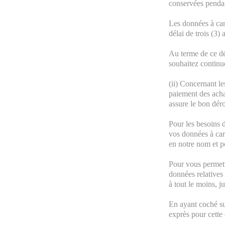
conservées pendant
Les données à car
délai de trois (3)
Au terme de ce dé
souhaitez continue
(ii) Concernant le
paiement des achat
assure le bon déro
Pour les besoins d
vos données à cara
en notre nom et p
Pour vous permettr
données relatives 
à tout le moins, 
En ayant coché su
exprès pour cette