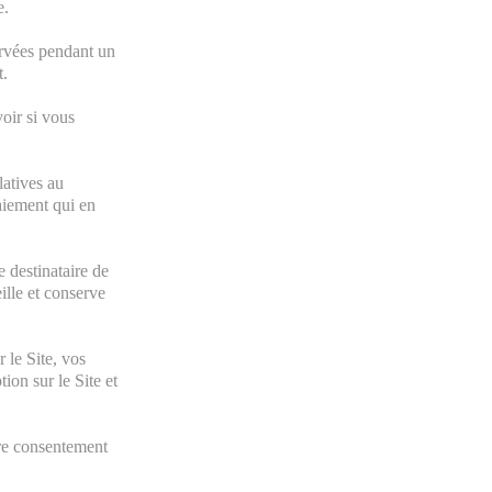
e.
ervées pendant un
t.
oir si vous
latives au
paiement qui en
e destinataire de
ille et conserve
 le Site, vos
ion sur le Site et
tre consentement