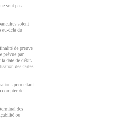
 ne sont pas
bancaires soient
s au-delà du
finalité de preuve
ée prévue par
 la date de débit.
lisation des cartes
rmations permettant
à compter de
 terminal des
açabilité ou