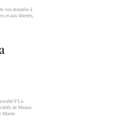
 de vos données à
rs et aux libertés,
a
 société F'Lo
Sociétés de Meaux
ur-Marne