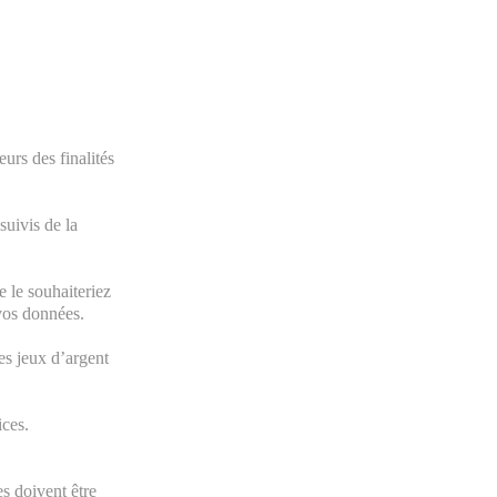
l
urs des finalités
suivis de la
e le souhaiteriez
 vos données.
es jeux d’argent
ices.
s doivent être