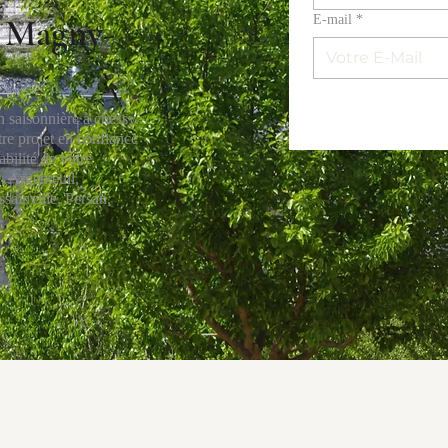
à Magny-
E‑mail
*
n saisonnière à chessy.
re projet en confiance
abilité de votre
 Argenteuil,
sainville, Persan,