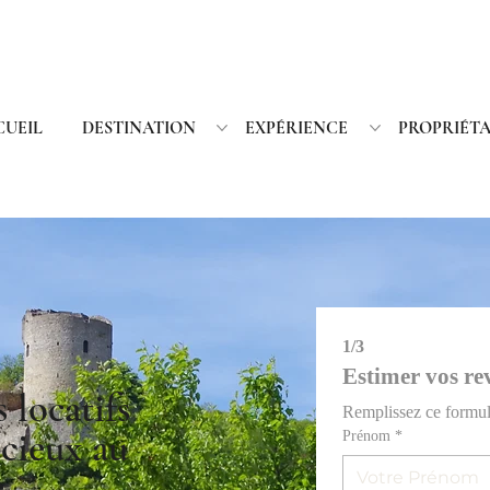
CUEIL
DESTINATION
EXPÉRIENCE
PROPRIÉTA
1/3
Estimer vos re
locatifs
Remplissez ce formula
cieux au
Prénom
*
e