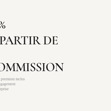
%
 PARTIR DE
OMMISSION
 premium inclus
ngagement
rprise