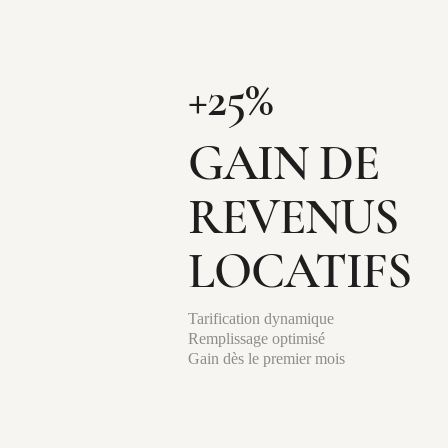
+25%
GAIN DE
REVENUS
LOCATIFS
Tarification dynamique
Remplissage optimisé
Gain dès le premier mois