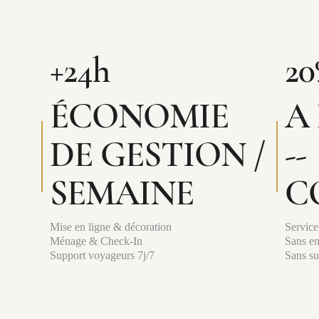
+24h
20
ÉCONOMIE
A
DE GESTION /
--
SEMAINE
C
Mise en ligne & décoration
Service
Ménage & Check-In
Sans e
Support voyageurs 7j/7
Sans su