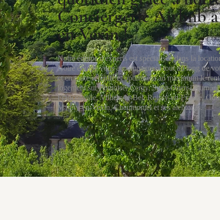
Conciergerie Airbnb 
en-Vexin !
Notre équipe d'experts est spécialisée dans la locatio
Notre équipe vous accompagnera tout au long de vot
et en toute sérénité et optimisera au maximum le rent
logement sur Pontoise, Cergy, Saint-Ouen-l'Aumône,
Franconville, Villiers-le-Bel, Roissy-en-France, Gous
Magny-en-Vexin, Chaumontel et ses alentours.