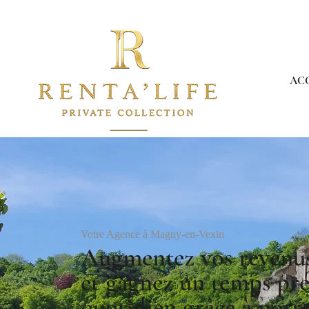
AC
Votre Agence à Magny-en-Vexin
Augmentez vos revenus 
et gagnez un temps pré
quotidien grâce à notr