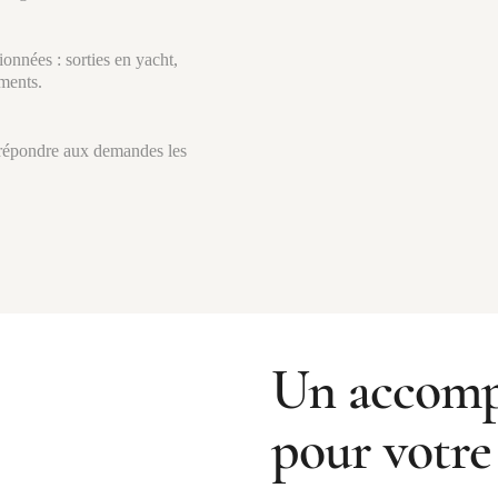
onnées : sorties en yacht,
ements.
 répondre aux demandes les
Un accomp
pour votre