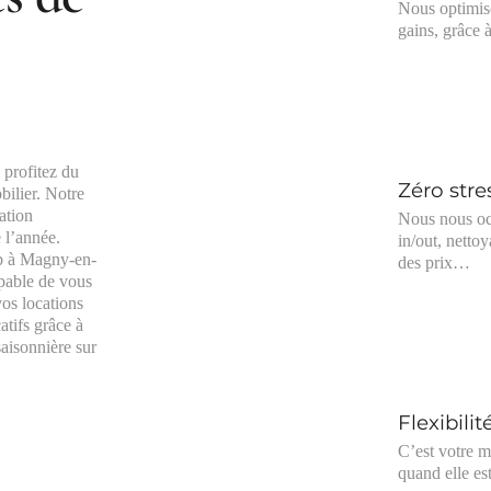
Nous optimis
gains, grâce
 profitez du
Zéro stre
bilier. Notre
ation
Nous nous oc
 l’année.
in/out, netto
nb à Magny-en-
des prix…
pable de vous
os locations
atifs grâce à
aisonnière sur
Flexibilit
C’est votre m
quand elle es