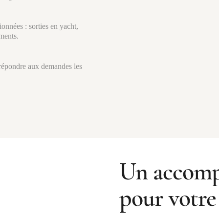
onnées : sorties en yacht,
ements.
 répondre aux demandes les
Un accomp
pour votre