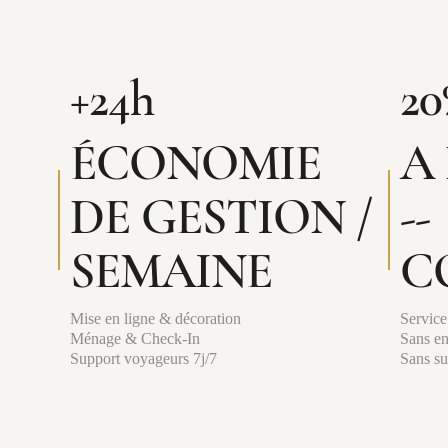
+24h
20
ÉCONOMIE
A
DE GESTION /
--
SEMAINE
C
Mise en ligne & décoration
Service
Ménage & Check-In
Sans e
Support voyageurs 7j/7
Sans su