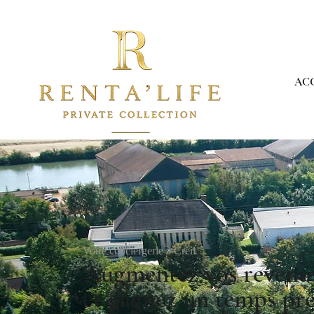
AC
Votre conciergerie à Creil
Augmentez vos revenus 
et gagnez un temps pré