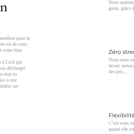
on
Nous optimis
gains, grâce
 meilleur pour la
ier est de vous
e votre bien
Zéro stre
Nous nous oc
 à Creil qui
in/out, netto
vous décharger
des prix…
ns tout en
âce à une
nnière sur
Flexibilit
C’est votre m
quand elle es