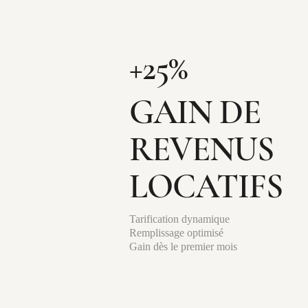
+25%
GAIN DE
REVENUS
LOCATIFS
Tarification dynamique
Remplissage optimisé
Gain dès le premier mois