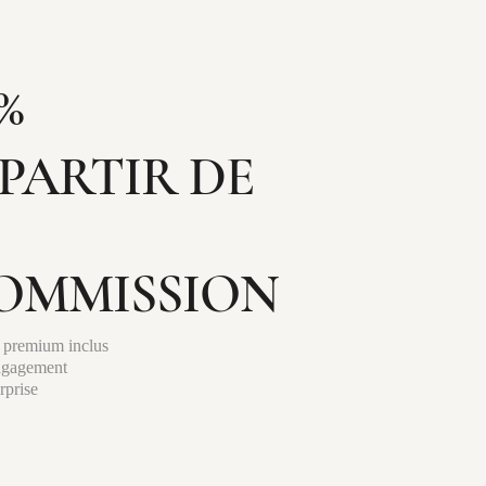
%
 PARTIR DE
OMMISSION
 premium inclus
ngagement
rprise