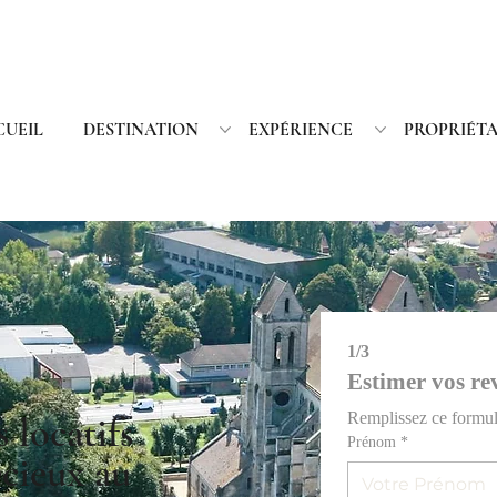
CUEIL
DESTINATION
EXPÉRIENCE
PROPRIÉTA
1/3
Estimer vos re
Remplissez ce formula
locatifs
Prénom
*
cieux au