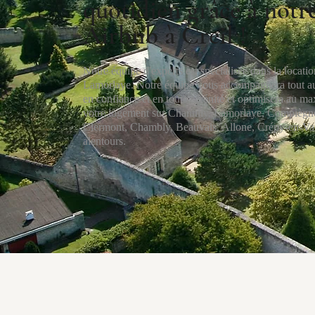
quotidien grâce à not
Airbnb à Creil !
Notre équipe d'experts est spécialisée dans la locatio
Lamorlaye. Notre équipe vous accompagnera tout au 
en confiance et en toute sérénité et optimisera au ma
votre logement sur Chantilly, Lamorlaye, Compiègne,
Clermont, Chambly, Beauvais, Allone, Crépy-en-Val
alentours.