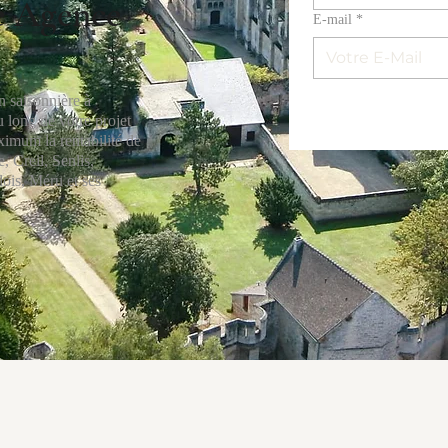
re Agence
E‑mail
*
n saisonnière à
long de votre projet
ximum la rentabilité de
 Creil, Senlis,
ois, Méru et ses