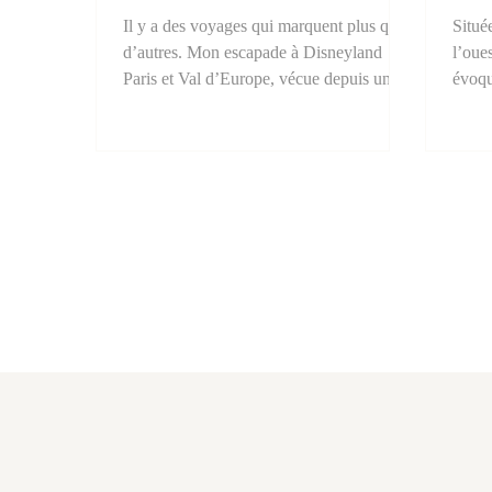
Il y a des voyages qui marquent plus que
Situé
d’autres. Mon escapade à Disneyland
l’oues
Paris et Val d’Europe, vécue depuis une
évoqu
location saisonnière, fait partie de ces
de gr
parenthèses enchantées où confort, liberté
derri
et émerveillement s’accordent à la
Versa
perfection.
vesti