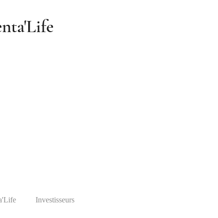
nta'Life
a'Life
Investisseurs