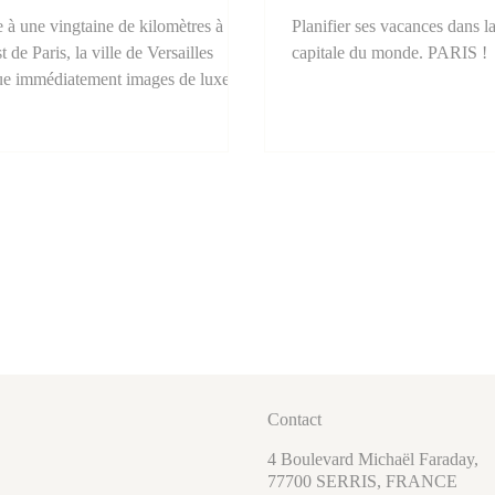
e à une vingtaine de kilomètres à
Planifier ses vacances dans la
t de Paris, la ville de Versailles
capitale du monde. PARIS !
e immédiatement images de luxe,
andeur et d’histoire. Pourtant,
ère les dorures du célèbre château,
illes est bien plus qu’un simple
ge de la monarchie française.
Contact
4 Boulevard Michaël Faraday,
77700 SERRIS, FRANCE