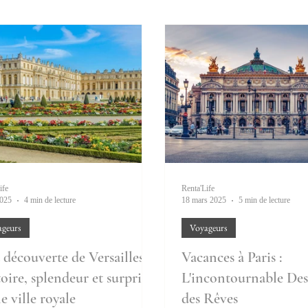
ife
Renta'Life
2025
4 min de lecture
18 mars 2025
5 min de lecture
ageurs
Voyageurs
 découverte de Versailles :
Vacances à Paris :
oire, splendeur et surprises
L'incontournable Des
e ville royale
des Rêves