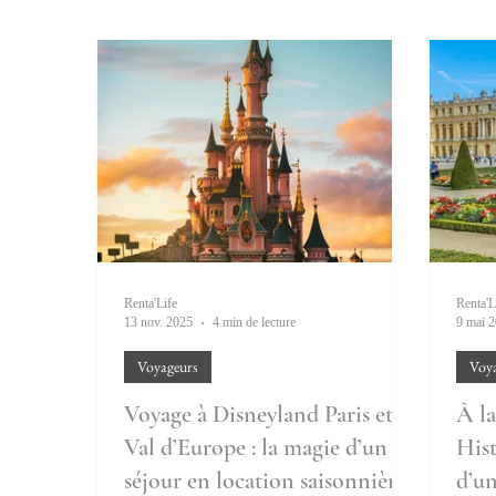
Renta'Life
Renta'L
13 nov. 2025
4 min de lecture
9 mai 
Voyageurs
Voy
Voyage à Disneyland Paris et
À la
Val d’Europe : la magie d’un
Hist
séjour en location saisonnière
d’un