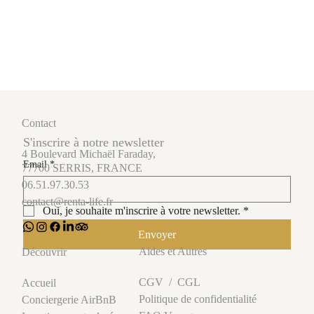
Contact
S'inscrire à notre newsletter
4 Boulevard Michaël Faraday,
Email
*
77700 SERRIS, FRANCE
Gestion et conciergerie Airbnb à Paris
06.51.97.30.53
contact@renta-life.fr
Oui, je souhaite m'inscrire à votre newsletter.
*
Envoyer
Aides et Autres
Découvrir
CGV
/
CGL
Accueil
Politique de confidentialité
Conciergerie AirBnB