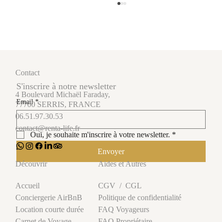
Contact
S'inscrire à notre newsletter
4 Boulevard Michaël Faraday,
Email
*
77700 SERRIS, FRANCE
06.51.97.30.53
Investir en résidence étudiante : est-ce vraiment
contact@renta-life.fr
rentable en 2026 ?
Oui, je souhaite m'inscrire à votre newsletter.
*
Envoyer
Aides et Autres
Découvrir
CGV
/
CGL
Accueil
Politique de confidentialité
Conciergerie AirBnB
FAQ Voyageurs
Location courte durée
FAQ Propriétaire
Carnet de Voyage